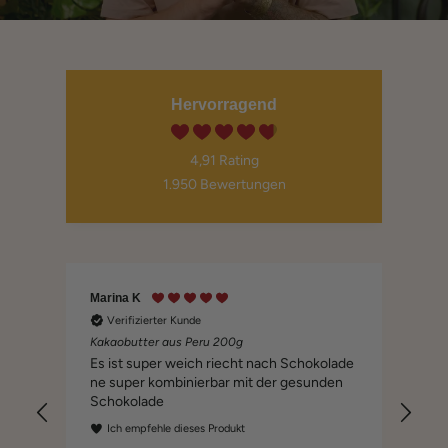
Hervorragend
4,91
Rating
1.950
Bewertungen
Marina K
Pet
Verifizierter Kunde
V
Kakaobutter aus Peru 200g
Der
Es ist super weich riecht nach Schokolade
Wei
ne super kombinierbar mit der gesunden
ihn
Schokolade
Ich empfehle dieses Produkt