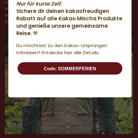
und warum das Sanctuary in Cusco gerade einen Meilenstein
Nur für kurze Zeit:
erreicht hat, der alles verändert. 📖 Schon gelesen? Im Januar
Sichere dir deinen kakaofreudigen
haben wir bereits über unseren Besuch im Cochahuasi Animal
Rabatt auf alle Kakao Mischa Produkte
Sanctuary berichtet....
und genieße unsere gemeinsame
Reise.
🤎
Du möchtest zu den Kakao-Ursprüngen
mitreisen? Entdecke hier alle Details:
Code: SOMMERFERIEN