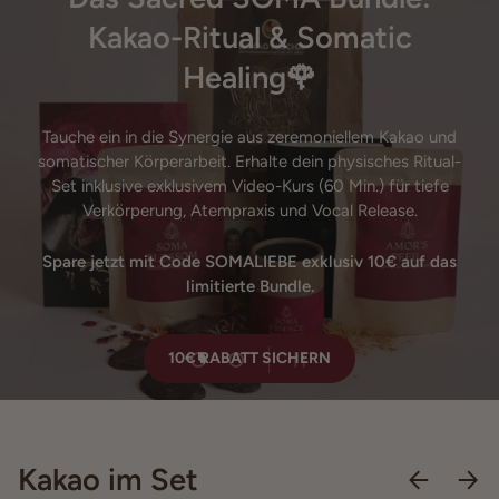
Kakao-Ritual & Somatic
Healing🌹
Tauche ein in die Synergie aus zeremoniellem Kakao und
somatischer Körperarbeit. Erhalte dein physisches Ritual-
Set inklusive exklusivem Video-Kurs (60 Min.) für tiefe
Verkörperung, Atempraxis und Vocal Release.
Wenn er weg ist, ist er weg.
Spare jetzt mit Code SOMALIEBE exklusiv 10€ auf das
limitierte Bundle.
ARHUACO KAKAO PROBIEREN
10€ RABATT SICHERN
Kakao im Set