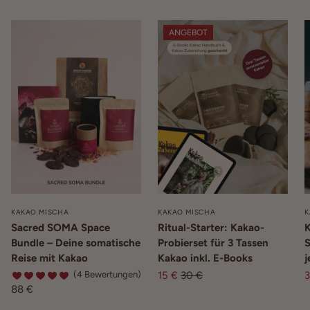
ANGEBOT
KAKAO MISCHA
KAKAO MISCHA
K
Sacred SOMA Space
Ritual-Starter: Kakao-
K
Bundle – Deine somatische
Probierset für 3 Tassen
S
Reise mit Kakao
Kakao inkl. E-Books
j
(4 Bewertungen)
15 €
30 €
3
88 €