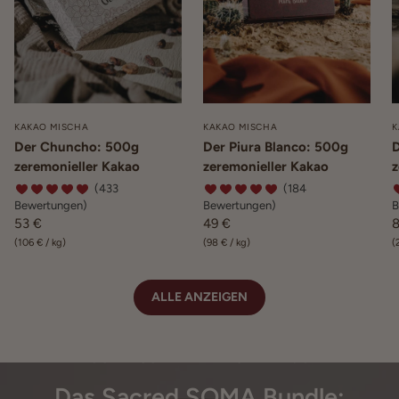
KAKAO MISCHA
KAKAO MISCHA
K
Der Chuncho: 500g
Der Piura Blanco: 500g
D
zeremonieller Kakao
zeremonieller Kakao
z
(433
(184
Bewertungen)
Bewertungen)
B
53 €
49 €
8
(
106 €
/
kg
)
(
98 €
/
kg
)
(
ALLE ANZEIGEN
CODE: SOMALIEBE - SPARE 10€
Das Sacred SOMA Bundle: