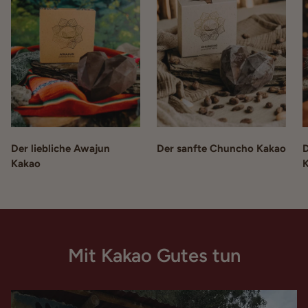
Der liebliche Awajun
Der sanfte Chuncho Kakao
D
Kakao
Mit Kakao Gutes tun