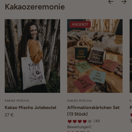
Kakaozeremonie
ANGEBOT
KAKAO MISCHA
KAKAO MISCHA
K
Kakao Mischa Jutebeutel
Affirmationskärtchen Set
P
(13 Stück)
27 €
3
(49
Bewertungen)