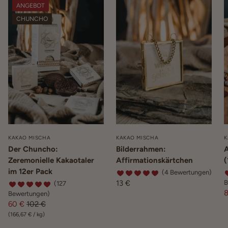
ANGEBOT
CHUNCHO
KAKAO MISCHA
KAKAO MISCHA
K
Der Chuncho:
Bilderrahmen:
A
Zeremonielle Kakaotaler
Affirmationskärtchen
(
im 12er Pack
(4 Bewertungen)
13 €
B
(127
8
Bewertungen)
60 €
102 €
(
166,67 €
/
kg
)